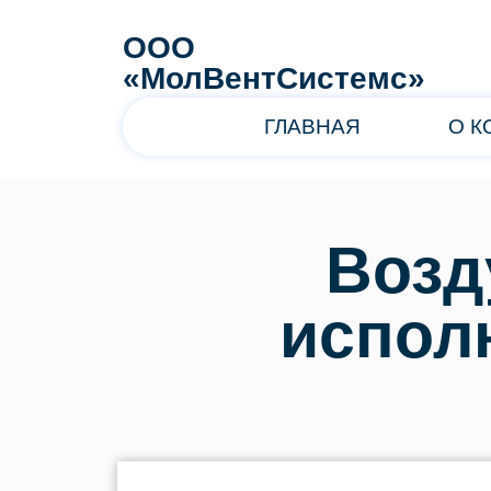
ООО
«МолВентСистемс»
ГЛАВНАЯ
О 
Возд
испол